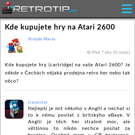
Kde kupujete hry na Atari 2600
Strejda Mario
Před 7 lety 10 měsíci
Kde kupujete hry (cartridge) na vaše Atari 2600? Je
někde v Čechách nějaká prodejna retro her nebo tak
něco?
transistor
Nejlepší je mít někoho v Anglii a nechat si
to k němu posílat z britskýho eBaye. V
Anglii je těch her strašně moc, ale
většinou to nikdo nechce posílat za