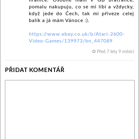
hranice. Osobně mam v GB bratrance,
pomalu nakupuju, co se mi líbí a vždycky,
když jede do Čech, tak mi přiveze celej
balík a já mám Vánoce :).
https://www.ebay.co.uk/b/Atari-2600-
Video-Games/139973/bn_447089
Před 7 lety 9 měsíci
PŘIDAT KOMENTÁŘ