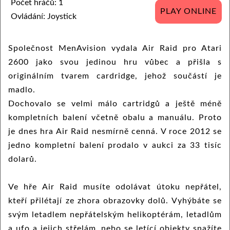
Počet hráčů: 1
PLAY ONLINE
Ovládání: Joystick
Společnost MenAvision vydala Air Raid pro Atari
2600 jako svou jedinou hru vůbec a přišla s
originálním tvarem cardridge, jehož součástí je
madlo.
Dochovalo se velmi málo cartridgů a ještě méně
kompletních balení včetně obalu a manuálu. Proto
je dnes hra Air Raid nesmírně cenná. V roce 2012 se
jedno kompletní balení prodalo v aukci za 33 tisíc
dolarů.
Ve hře Air Raid musíte odolávat útoku nepřátel,
kteří přilétají ze zhora obrazovky dolů. Vyhýbáte se
svým letadlem nepřátelským helikoptérám, letadlům
a ufo a jejich střelám, nebo se letící objekty snažíte