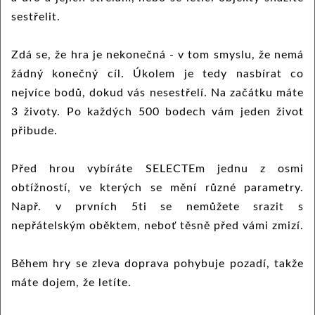
sestřelit.
Zdá se, že hra je nekonečná - v tom smyslu, že nemá
žádný konečný cíl. Úkolem je tedy nasbírat co
nejvíce bodů, dokud vás nesestřelí. Na začátku máte
3 životy. Po každých 500 bodech vám jeden život
přibude.
Před hrou vybíráte SELECTEm jednu z osmi
obtížností, ve kterých se mění různé parametry.
Např. v prvních 5ti se nemůžete srazit s
nepřátelským oběktem, neboť těsně před vámi zmizí.
Během hry se zleva doprava pohybuje pozadí, takže
máte dojem, že letíte.