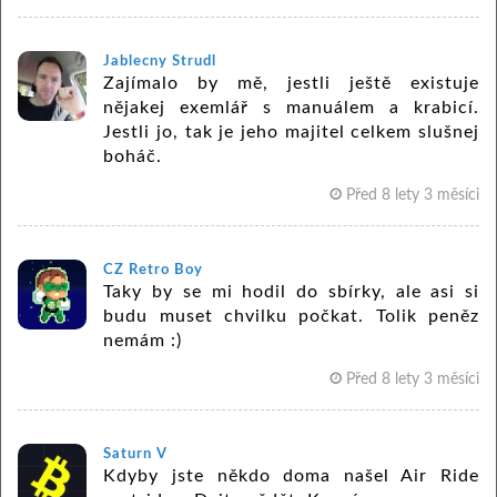
Jablecny Strudl
Zajímalo by mě, jestli ještě existuje
nějakej exemlář s manuálem a krabicí.
Jestli jo, tak je jeho majitel celkem slušnej
boháč.
Před 8 lety 3 měsíci
CZ Retro Boy
Taky by se mi hodil do sbírky, ale asi si
budu muset chvilku počkat. Tolik peněz
nemám :)
Před 8 lety 3 měsíci
Saturn V
Kdyby jste někdo doma našel Air Ride