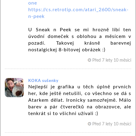
one
https://cs.retrotip.com/atari_2600/sneak-
n-peek
U Sneak n Peek se mi hrozně líbí ten
úvodní domeček s oblohou a měsícem v
pozadí. Takovej krásně barevnej
nostalgickej 8-bitovej obrázek :)
Před 7 lety 10 měsíci
KOKA sušenky
Nejlepší je grafika u těch úplně prvních
her, kde ještě netušili, co všechno se dá s
Atarkem dělat. Ironicky samozřejmě. Málo
barev a pár čtverečků na obrazovce, ale
tenkrát si to všichni užívali :)
Před 7 lety 10 měsíci