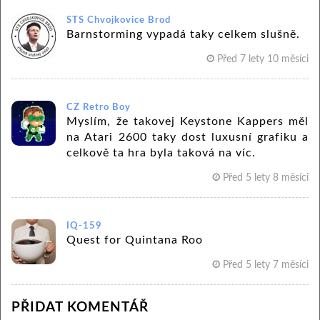
STS Chvojkovice Brod
Barnstorming vypadá taky celkem slušně.
Před 7 lety 10 měsíci
CZ Retro Boy
Myslím, že takovej Keystone Kappers měl
na Atari 2600 taky dost luxusní grafiku a
celkově ta hra byla taková na víc.
Před 5 lety 8 měsíci
IQ-159
Quest for Quintana Roo
Před 5 lety 7 měsíci
PŘIDAT KOMENTÁŘ