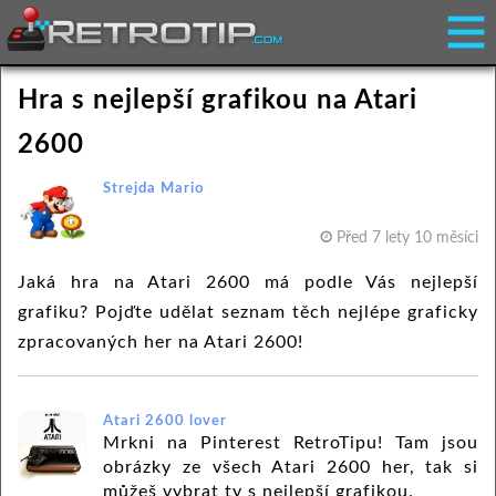
Hra s nejlepší grafikou na Atari
2600
Strejda Mario
Před 7 lety 10 měsíci
Jaká hra na Atari 2600 má podle Vás nejlepší
grafiku? Pojďte udělat seznam těch nejlépe graficky
zpracovaných her na Atari 2600!
Atari 2600 lover
Mrkni na Pinterest RetroTipu! Tam jsou
obrázky ze všech Atari 2600 her, tak si
můžeš vybrat ty s nejlepší grafikou.