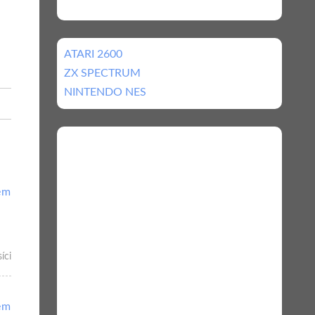
ATARI 2600
ZX SPECTRUM
NINTENDO NES
ém
íci
ém