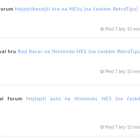
 forum
Nejoblíbenější hra na NESu (na českém RetroTipu)
Před 7 lety 10 měs
val hru
Rad Racer na Nintendo NES (na českém RetroTipu
Před 7 lety 10 měs
val forum
Nejlepší auta na Nintendu NES (na česk
Před 7 lety 10 měs