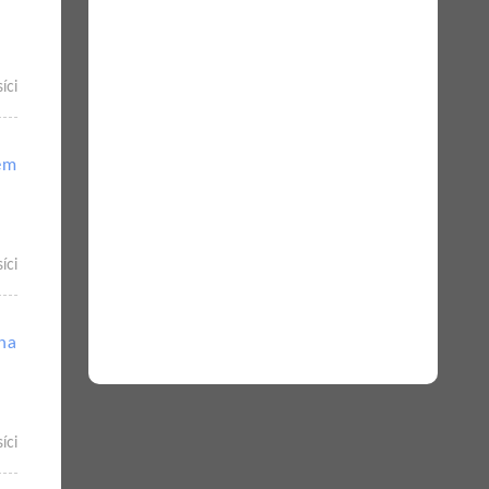
íci
ém
íci
na
íci